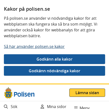
Kakor på polisen.se
På polisen.se använder vi nödvändiga kakor för att
webbplatsen ska fungera ska så bra som möjligt. Vi
använder också kakor för webbanalys för att göra
webbplatsen bättre.
Så här använder polisen.se kakor
Gå direkt till innehåll
Lämna sidan
Sök
Mina sidor
Meny