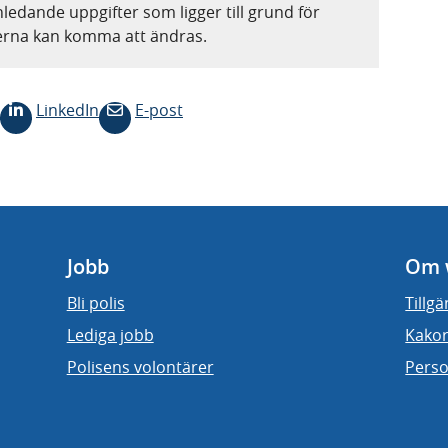
nledande uppgifter som ligger till grund för
terna kan komma att ändras.
LinkedIn
E-post
Jobb
Om 
Bli polis
Tillg
Lediga jobb
Kakor
Polisens volontärer
Perso