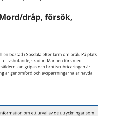
 Mord/dråp, försök,
l en bostad i Sösdala efter larm om bråk. På plats
nte livshotande, skador. Mannen förs med
årsåldern kan gripas och brottsrubriceringen är
ning är genomförd och avspärrningarna är hävda.
information om ett urval av de utryckningar som