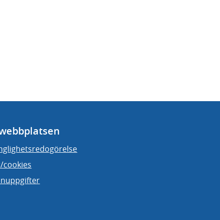
webbplatsen
änglighetsredogörelse
/cookies
nuppgifter