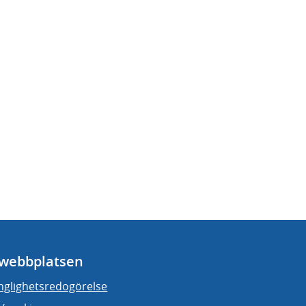
webbplatsen
änglighetsredogörelse