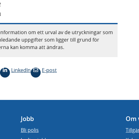
2
3
information om ett urval av de utryckningar som
nledande uppgifter som ligger till grund för
terna kan komma att ändras.
LinkedIn
E-post
Jobb
Om 
Bli polis
Tillg