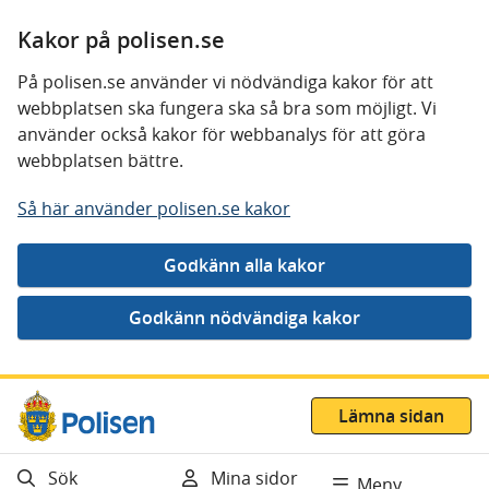
Kakor på polisen.se
På polisen.se använder vi nödvändiga kakor för att
webbplatsen ska fungera ska så bra som möjligt. Vi
använder också kakor för webbanalys för att göra
webbplatsen bättre.
Så här använder polisen.se kakor
Gå direkt till innehåll
Lämna sidan
Sök
Mina sidor
Meny