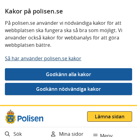
Kakor på polisen.se
På polisen.se använder vi nödvändiga kakor för att
webbplatsen ska fungera ska så bra som möjligt. Vi
använder också kakor för webbanalys för att göra
webbplatsen bättre.
Så här använder polisen.se kakor
Gå direkt till innehåll
Lämna sidan
Sök
Mina sidor
Meny