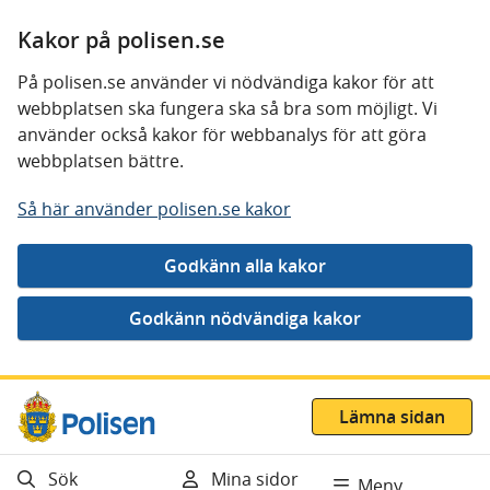
Kakor på polisen.se
På polisen.se använder vi nödvändiga kakor för att
webbplatsen ska fungera ska så bra som möjligt. Vi
använder också kakor för webbanalys för att göra
webbplatsen bättre.
Så här använder polisen.se kakor
Gå direkt till innehåll
Lämna sidan
Sök
Mina sidor
Meny