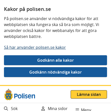
Kakor på polisen.se
På polisen.se använder vi nödvändiga kakor för att
webbplatsen ska fungera ska så bra som möjligt. Vi
använder också kakor för webbanalys för att göra
webbplatsen bättre.
Så här använder polisen.se kakor
Gå direkt till innehåll
Lämna sidan
Sök
Mina sidor
Meny