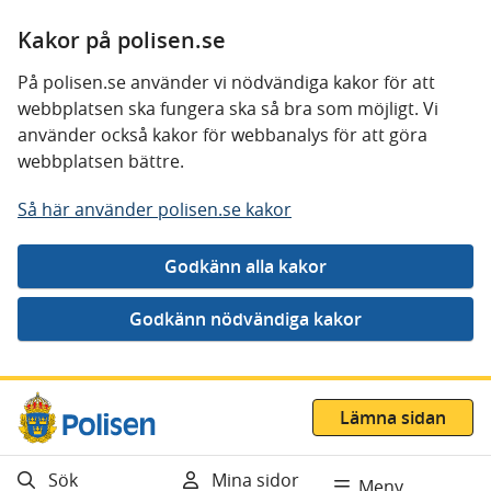
Kakor på polisen.se
På polisen.se använder vi nödvändiga kakor för att
webbplatsen ska fungera ska så bra som möjligt. Vi
använder också kakor för webbanalys för att göra
webbplatsen bättre.
Så här använder polisen.se kakor
Gå direkt till innehåll
Lämna sidan
Sök
Mina sidor
Meny