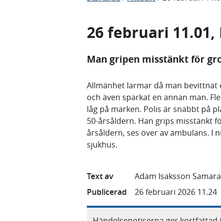
26 februari 11.01
Man gripen misstänkt för gr
Allmänhet larmar då man bevittnat e
och även sparkat en annan man. Fle
låg på marken. Polis är snabbt på p
50-årsåldern. Han grips misstänkt f
årsåldern, ses över av ambulans. I 
sjukhus.
Text av
Adam Isaksson Samara
Publicerad
26 februari 2026 11.24
Händelsenotiserna ger kortfattad 