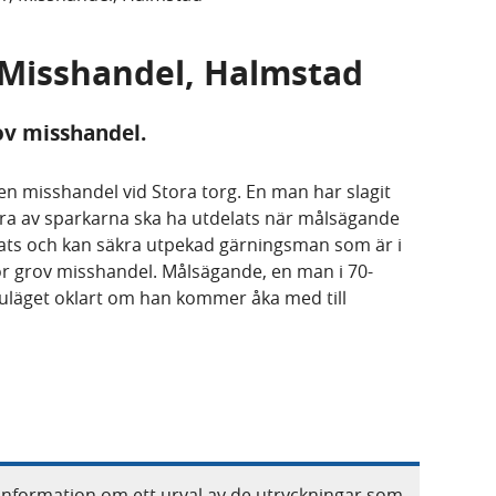
, Misshandel, Halmstad
ov misshandel.
n misshandel vid Stora torg. En man har slagit
ra av sparkarna ska ha utdelats när målsägande
lats och kan säkra utpekad gärningsman som är i
ör grov misshandel. Målsägande, en man i 70-
nuläget oklart om han kommer åka med till
information om ett urval av de utryckningar som