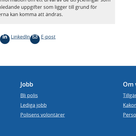
nledande uppgifter som ligger till grund för
terna kan komma att ändras.
LinkedIn
E-post
Jobb
Om 
Bli polis
Tillg
Lediga jobb
Kakor
Polisens volontärer
Perso