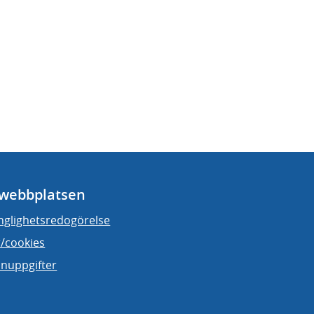
webbplatsen
änglighetsredogörelse
/cookies
nuppgifter