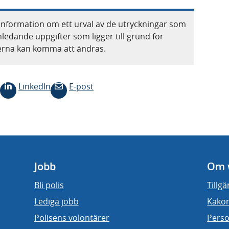
information om ett urval av de utryckningar som
nledande uppgifter som ligger till grund för
terna kan komma att ändras.
LinkedIn
E-post
Jobb
Om 
Bli polis
Tillg
Lediga jobb
Kakor
Polisens volontärer
Perso