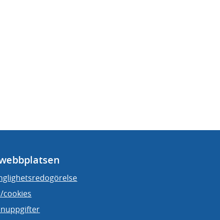
webbplatsen
änglighetsredogörelse
/cookies
nuppgifter