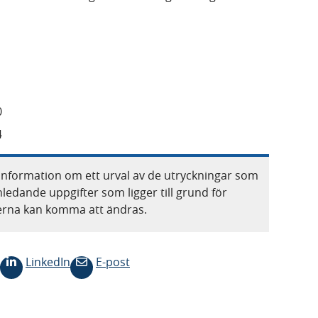
0
4
information om ett urval av de utryckningar som
nledande uppgifter som ligger till grund för
terna kan komma att ändras.
LinkedIn
E-post