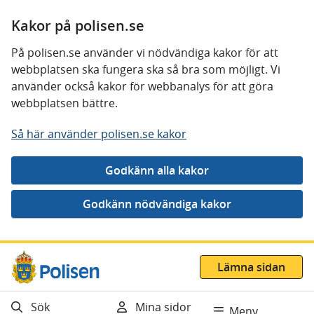
Kakor på polisen.se
På polisen.se använder vi nödvändiga kakor för att
webbplatsen ska fungera ska så bra som möjligt. Vi
använder också kakor för webbanalys för att göra
webbplatsen bättre.
Så här använder polisen.se kakor
Gå direkt till innehåll
Lämna sidan
Sök
Mina sidor
Meny