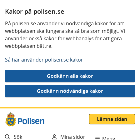
Kakor på polisen.se
På polisen.se använder vi nödvändiga kakor för att
webbplatsen ska fungera ska så bra som möjligt. Vi
använder också kakor för webbanalys för att göra
webbplatsen bättre.
Så här använder polisen.se kakor
Gå direkt till innehåll
Lämna sidan
Sök
Mina sidor
Meny