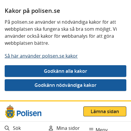
Kakor på polisen.se
På polisen.se använder vi nödvändiga kakor för att
webbplatsen ska fungera ska så bra som möjligt. Vi
använder också kakor för webbanalys för att göra
webbplatsen bättre.
Så här använder polisen.se kakor
Gå direkt till innehåll
Lämna sidan
Sök
Mina sidor
Meny