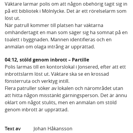
Väktare larmar polis om att någon obehörig tagit sig in
på ett bibliotek i Mölnlycke. Det är ett rörelselarm som
löst ut.
När patrull kommer till platsen har väktarna
omhändertagit en man som säger sig ha somnat på en
toalett i byggnaden. Mannen identifieras och en
anmälan om olaga intrång är upprättad.
04:12, stöld genom inbrott – Partille
Polis larmas till en kontorslokal i Jonsered, efter att ett
inbrottslarm löst ut. Väktare ska se en krossad
fönsterruta och verktyg intill.
Flera patruller söker av lokalen och närområdet utan
att hitta någon misstänkt gärningsperson. Det är ännu
oklart om något stulits, men en anmälan om stöld
genom inbrott är upprättad.
Text av
Johan Håkansson