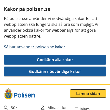
Kakor på polisen.se
På polisen.se använder vi nödvändiga kakor för att
webbplatsen ska fungera ska så bra som möjligt. Vi
använder också kakor för webbanalys för att göra
webbplatsen bättre.
Så här använder polisen.se kakor
Gå direkt till innehåll
Lämna sidan
Sök
Mina sidor
Meny