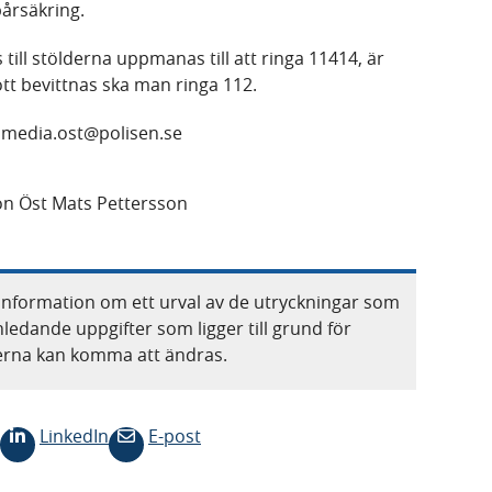
årsäkring.
ill stölderna uppmanas till att ringa 11414, är
tt bevittnas ska man ringa 112.
: media.ost@polisen.se
on Öst Mats Pettersson
information om ett urval av de utryckningar som
nledande uppgifter som ligger till grund för
terna kan komma att ändras.
LinkedIn
E-post