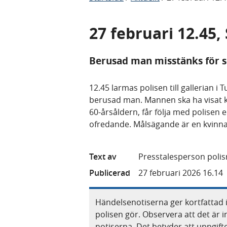
27 februari 12.45,
Berusad man misstänks för s
12.45 larmas polisen till gallerian i 
berusad man. Mannen ska ha visat k
60-årsåldern, får följa med polisen 
ofredande. Målsägande är en kvinna
Text av
Presstalesperson polis
Publicerad
27 februari 2026 16.14
Händelsenotiserna ger kortfattad 
polisen gör. Observera att det är i
notiserna. Det betyder att uppgif