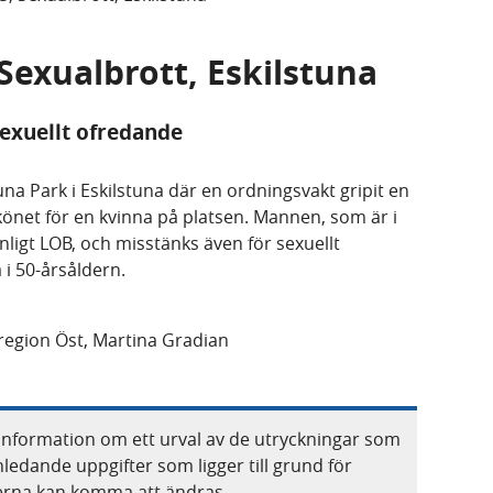
 Sexualbrott, Eskilstuna
exuellt ofredande
Tuna Park i Eskilstuna där en ordningsvakt gripit en
önet för en kvinna på platsen. Mannen, som är i
enligt LOB, och misstänks även för sexuellt
 i 50-årsåldern.
region Öst, Martina Gradian
information om ett urval av de utryckningar som
nledande uppgifter som ligger till grund för
terna kan komma att ändras.