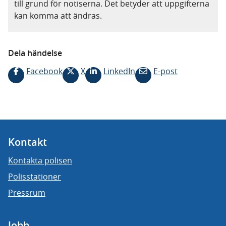
till grund för notiserna. Det betyder att uppgifterna
kan komma att ändras.
Dela händelse
Facebook
X
LinkedIn
E-post
Kontakt
Kontakta polisen
Polisstationer
Pressrum
Jobb