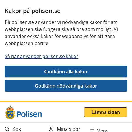
Kakor på polisen.se
På polisen.se använder vi nödvändiga kakor för att
webbplatsen ska fungera ska så bra som möjligt. Vi
använder också kakor för webbanalys för att göra
webbplatsen bättre.
Så här använder polisen.se kakor
Gå direkt till innehåll
Lämna sidan
Sök
Mina sidor
Meny