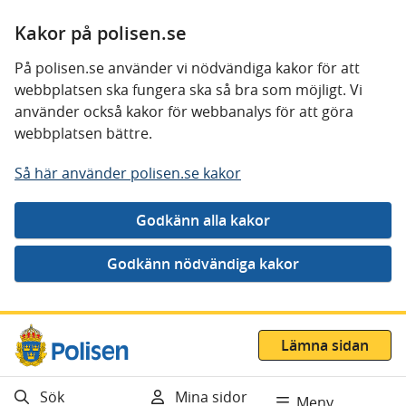
Kakor på polisen.se
På polisen.se använder vi nödvändiga kakor för att
webbplatsen ska fungera ska så bra som möjligt. Vi
använder också kakor för webbanalys för att göra
webbplatsen bättre.
Så här använder polisen.se kakor
Gå direkt till innehåll
Lämna sidan
Sök
Mina sidor
Meny