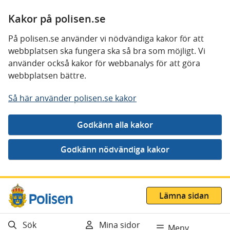
Kakor på polisen.se
På polisen.se använder vi nödvändiga kakor för att
webbplatsen ska fungera ska så bra som möjligt. Vi
använder också kakor för webbanalys för att göra
webbplatsen bättre.
Så här använder polisen.se kakor
Gå direkt till innehåll
Lämna sidan
Sök
Mina sidor
Meny