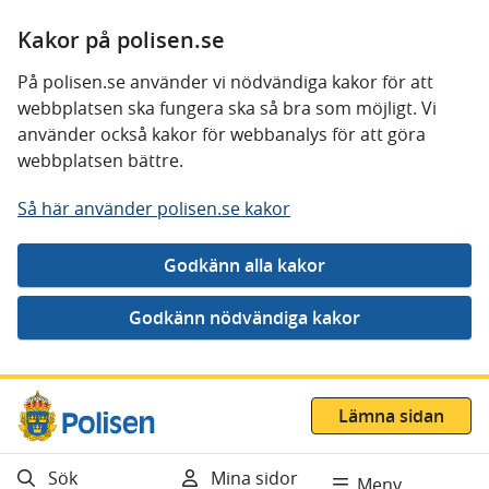
Kakor på polisen.se
På polisen.se använder vi nödvändiga kakor för att
webbplatsen ska fungera ska så bra som möjligt. Vi
använder också kakor för webbanalys för att göra
webbplatsen bättre.
Så här använder polisen.se kakor
Gå direkt till innehåll
Lämna sidan
Sök
Mina sidor
Meny