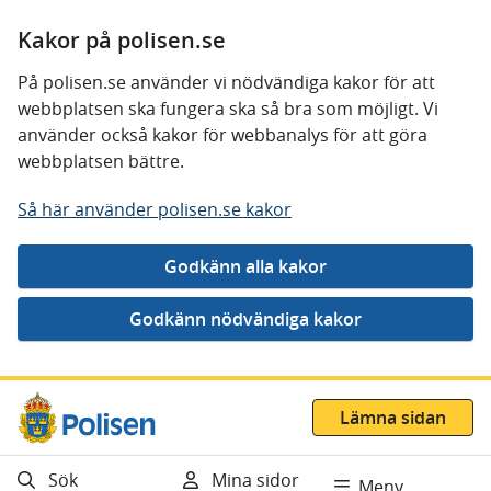
Kakor på polisen.se
På polisen.se använder vi nödvändiga kakor för att
webbplatsen ska fungera ska så bra som möjligt. Vi
använder också kakor för webbanalys för att göra
webbplatsen bättre.
Så här använder polisen.se kakor
Gå direkt till innehåll
Lämna sidan
Sök
Mina sidor
Meny