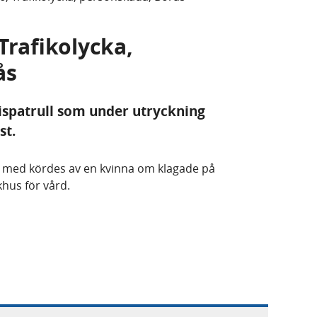
 Trafikolycka,
ås
ispatrull som under utryckning
st.
de med kördes av en kvinna om klagade på
khus för vård.