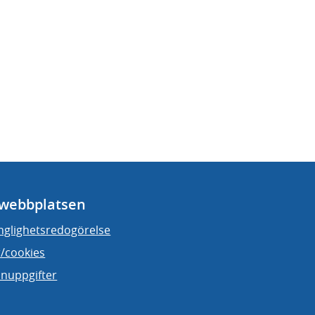
webbplatsen
änglighetsredogörelse
/cookies
nuppgifter