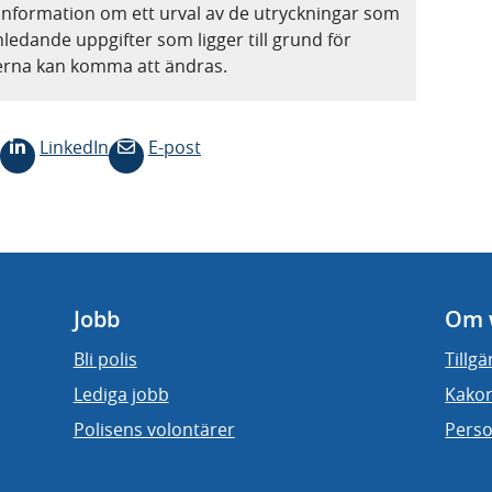
information om ett urval av de utryckningar som
nledande uppgifter som ligger till grund för
terna kan komma att ändras.
LinkedIn
E-post
Jobb
Om 
Bli polis
Tillg
Lediga jobb
Kakor
Polisens volontärer
Perso