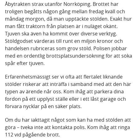
Åbytrakten strax utanför Norrköping. Brottet har
troligen begåtts någon gång mellan fredag kväll och
måndag morgon, då man upptäckte stölden. Exakt hur
man fått traktorn från platsen är i nuläget okänt.
Tjuven ska även ha kommit över diverse verktyg.
Stöldgodset värderas till runt en miljon kronor och
händelsen rubriceras som grov stöld. Polisen jobbar
med en ordentlig brottsplatsundersökning för att söka
spår efter tjuven.
Erfarenhetsmässigt ser vi ofta att flertalet liknande
stölder riskerar att inträffa i samband med att den här
typen av ärende når oss. Kom ihåg att parkera dina
fordon på ett upplyst ställe eller i ett låst garage och
förvara nycklar på en säker plats.
Om du har iakttagit något som kan ha med stölden att
göra – tveka inte att kontakta polis. Kom ihåg att ringa
112 vid pågående brott.