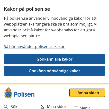
Kakor på polisen.se
På polisen.se använder vi nödvändiga kakor för att
webbplatsen ska fungera ska så bra som möjligt. Vi
använder också kakor för webbanalys för att göra
webbplatsen bättre.
Så här använder polisen.se kakor
Gå direkt till innehåll
Lämna sidan
Sök
Mina sidor
Meny