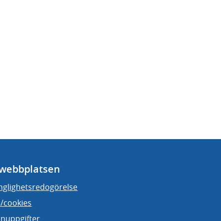
webbplatsen
änglighetsredogörelse
/cookies
nuppgifter