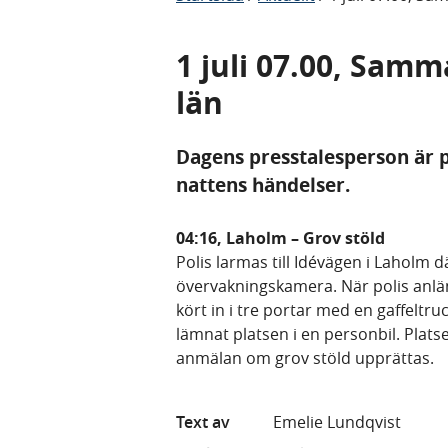
1 juli 07.00, Samm
län
Dagens presstalesperson är på
nattens händelser.
04:16, Laholm – Grov stöld
Polis larmas till Idévägen i Laholm d
övervakningskamera. När polis anlä
kört in i tre portar med en gaffeltr
lämnat platsen i en personbil. Plat
anmälan om grov stöld upprättas.
Text av
Emelie Lundqvist