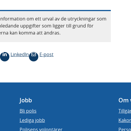
information om ett urval av de utryckningar som
nledande uppgifter som ligger till grund för
terna kan komma att ändras.
LinkedIn
E-post
Jobb
Om 
Bli polis
Tillg
Lediga jobb
Kakor
Polisens volontärer
Perso