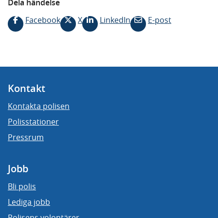
Dela händelse
Facebook
X
LinkedIn
E-post
Kontakt
Kontakta polisen
Polisstationer
Pressrum
Jobb
Bli polis
Lediga jobb
Polisens volontärer