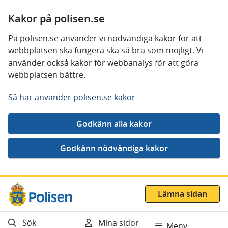
Kakor på polisen.se
På polisen.se använder vi nödvändiga kakor för att
webbplatsen ska fungera ska så bra som möjligt. Vi
använder också kakor för webbanalys för att göra
webbplatsen bättre.
Så här använder polisen.se kakor
Gå direkt till innehåll
Lämna sidan
Sök
Mina sidor
Meny