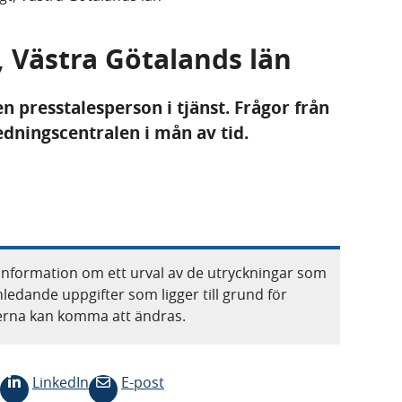
t, Västra Götalands län
en presstalesperson i tjänst. Frågor från
edningscentralen i mån av tid.
information om ett urval av de utryckningar som
nledande uppgifter som ligger till grund för
terna kan komma att ändras.
LinkedIn
E-post