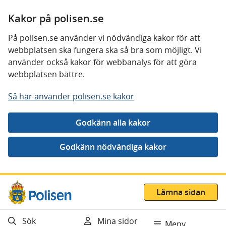
Kakor på polisen.se
På polisen.se använder vi nödvändiga kakor för att
webbplatsen ska fungera ska så bra som möjligt. Vi
använder också kakor för webbanalys för att göra
webbplatsen bättre.
Så här använder polisen.se kakor
Gå direkt till innehåll
Lämna sidan
Sök
Mina sidor
Meny