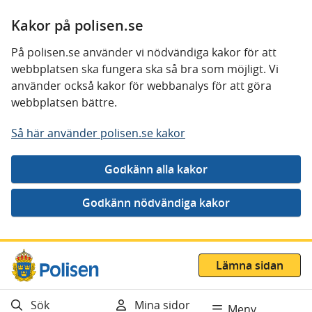
Kakor på polisen.se
På polisen.se använder vi nödvändiga kakor för att
webbplatsen ska fungera ska så bra som möjligt. Vi
använder också kakor för webbanalys för att göra
webbplatsen bättre.
Så här använder polisen.se kakor
Gå direkt till innehåll
Lämna sidan
Sök
Mina sidor
Meny