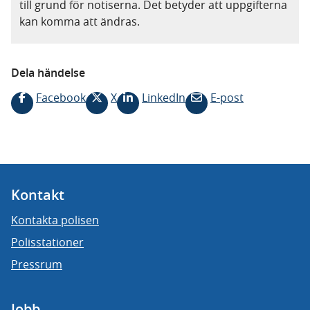
till grund för notiserna. Det betyder att uppgifterna
kan komma att ändras.
Dela händelse
Facebook
X
LinkedIn
E-post
Kontakt
Kontakta polisen
Polisstationer
Pressrum
Jobb