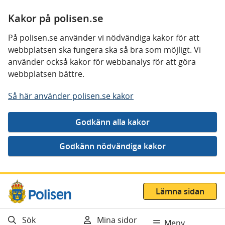
Kakor på polisen.se
På polisen.se använder vi nödvändiga kakor för att
webbplatsen ska fungera ska så bra som möjligt. Vi
använder också kakor för webbanalys för att göra
webbplatsen bättre.
Så här använder polisen.se kakor
Gå direkt till innehåll
Lämna sidan
Sök
Mina sidor
Meny