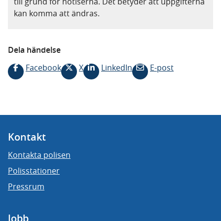
till grund för notiserna. Det betyder att uppgifterna
kan komma att ändras.
Dela händelse
Facebook
X
LinkedIn
E-post
Kontakt
Kontakta polisen
Polisstationer
Pressrum
Jobb