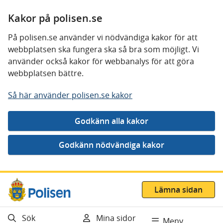
Kakor på polisen.se
På polisen.se använder vi nödvändiga kakor för att
webbplatsen ska fungera ska så bra som möjligt. Vi
använder också kakor för webbanalys för att göra
webbplatsen bättre.
Så här använder polisen.se kakor
Gå direkt till innehåll
Lämna sidan
Sök
Mina sidor
Meny