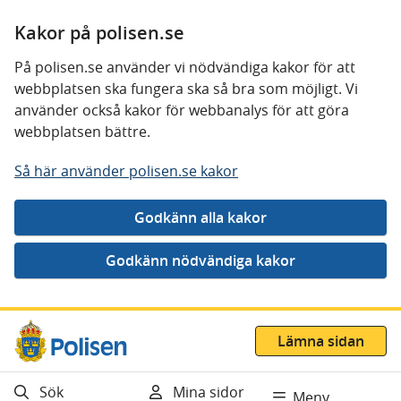
Kakor på polisen.se
På polisen.se använder vi nödvändiga kakor för att
webbplatsen ska fungera ska så bra som möjligt. Vi
använder också kakor för webbanalys för att göra
webbplatsen bättre.
Så här använder polisen.se kakor
Gå direkt till innehåll
Lämna sidan
Sök
Mina sidor
Meny