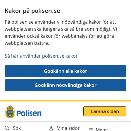
Kakor på polisen.se
På polisen.se använder vi nödvändiga kakor för att
webbplatsen ska fungera ska så bra som möjligt. Vi
använder också kakor för webbanalys för att göra
webbplatsen bättre.
Så här använder polisen.se kakor
Gå direkt till innehåll
Lämna sidan
Sök
Mina sidor
Meny