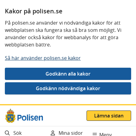
Kakor på polisen.se
På polisen.se använder vi nödvändiga kakor för att
webbplatsen ska fungera ska så bra som möjligt. Vi
använder också kakor för webbanalys för att göra
webbplatsen bättre.
Så här använder polisen.se kakor
Gå direkt till innehåll
Lämna sidan
Sök
Mina sidor
Meny