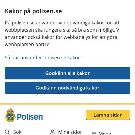
Kakor på polisen.se
På polisen.se använder vi nödvändiga kakor för att
webbplatsen ska fungera ska så bra som möjligt. Vi
använder också kakor för webbanalys för att göra
webbplatsen bättre.
Så här använder polisen.se kakor
Gå direkt till innehåll
Lämna sidan
Sök
Mina sidor
Meny