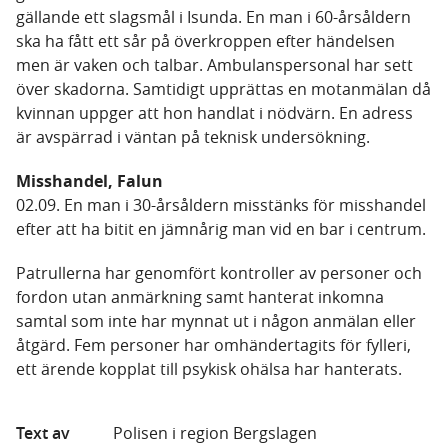
gällande ett slagsmål i Isunda. En man i 60-årsåldern
ska ha fått ett sår på överkroppen efter händelsen
men är vaken och talbar. Ambulanspersonal har sett
över skadorna. Samtidigt upprättas en motanmälan då
kvinnan uppger att hon handlat i nödvärn. En adress
är avspärrad i väntan på teknisk undersökning.
Misshandel, Falun
02.09. En man i 30-årsåldern misstänks för misshandel
efter att ha bitit en jämnårig man vid en bar i centrum.
Patrullerna har genomfört kontroller av personer och
fordon utan anmärkning samt hanterat inkomna
samtal som inte har mynnat ut i någon anmälan eller
åtgärd. Fem personer har omhändertagits för fylleri,
ett ärende kopplat till psykisk ohälsa har hanterats.
Text av
Polisen i region Bergslagen