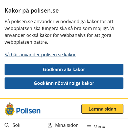
Kakor på polisen.se
På polisen.se använder vi nödvändiga kakor för att
webbplatsen ska fungera ska så bra som möjligt. Vi
använder också kakor för webbanalys för att göra
webbplatsen bättre.
Så här använder polisen.se kakor
Gå direkt till innehåll
Lämna sidan
Sök
Mina sidor
Meny