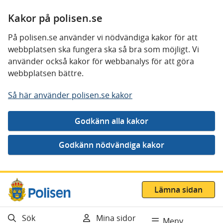
Kakor på polisen.se
På polisen.se använder vi nödvändiga kakor för att
webbplatsen ska fungera ska så bra som möjligt. Vi
använder också kakor för webbanalys för att göra
webbplatsen bättre.
Så här använder polisen.se kakor
Gå direkt till innehåll
Lämna sidan
Sök
Mina sidor
Meny