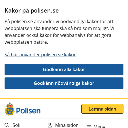
Kakor på polisen.se
På polisen.se använder vi nödvändiga kakor för att
webbplatsen ska fungera ska så bra som möjligt. Vi
använder också kakor för webbanalys för att göra
webbplatsen bättre.
Så här använder polisen.se kakor
Gå direkt till innehåll
Lämna sidan
Sök
Mina sidor
Meny