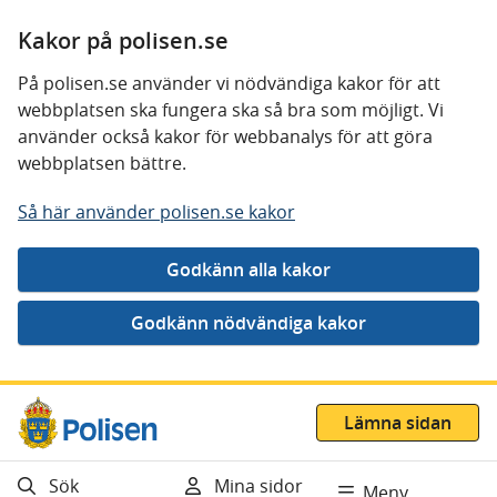
Kakor på polisen.se
På polisen.se använder vi nödvändiga kakor för att
webbplatsen ska fungera ska så bra som möjligt. Vi
använder också kakor för webbanalys för att göra
webbplatsen bättre.
Så här använder polisen.se kakor
Gå direkt till innehåll
Lämna sidan
Sök
Mina sidor
Meny