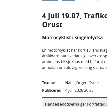
4 juli 19.07, Traf
Orust
Motrocyklist i singelolycka
En motorcyklist har kört av landsvä
årsåldern har skadat sig i överkro
ambulans till sjukhus med befarat 
anmälan om olovlig körning då man
Text av
Hans-Jörgen Ostler
Publicerad
4 juli 2026 20.25
Händelsenotiserna ger kortfattad 