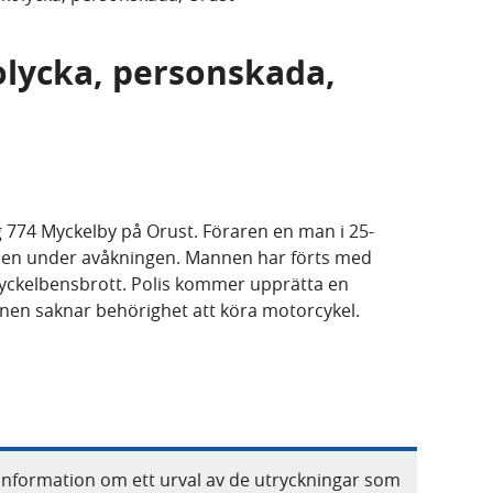
ikolycka, personskada,
g 774 Myckelby på Orust. Föraren en man i 25-
ppen under avåkningen. Mannen har förts med
nyckelbensbrott. Polis kommer upprätta en
nen saknar behörighet att köra motorcykel.
information om ett urval av de utryckningar som