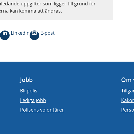
nledande uppgifter som ligger till grund för
terna kan komma att ändras.
LinkedIn
E-post
Jobb
Om 
Bli polis
Tillg
Lediga jobb
Kakor
Polisens volontärer
Perso