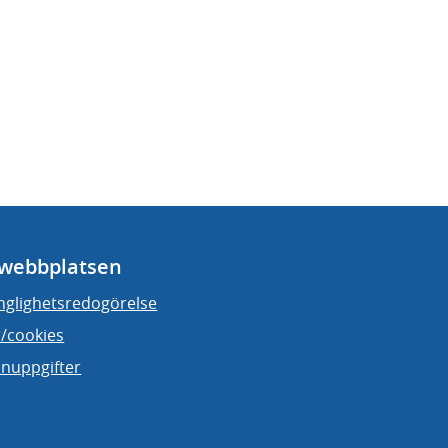
webbplatsen
änglighetsredogörelse
/cookies
nuppgifter