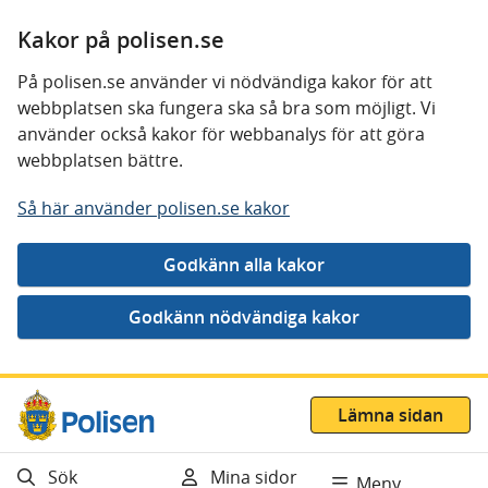
Kakor på polisen.se
På polisen.se använder vi nödvändiga kakor för att
webbplatsen ska fungera ska så bra som möjligt. Vi
använder också kakor för webbanalys för att göra
webbplatsen bättre.
Så här använder polisen.se kakor
Gå direkt till innehåll
Lämna sidan
Sök
Mina sidor
Meny