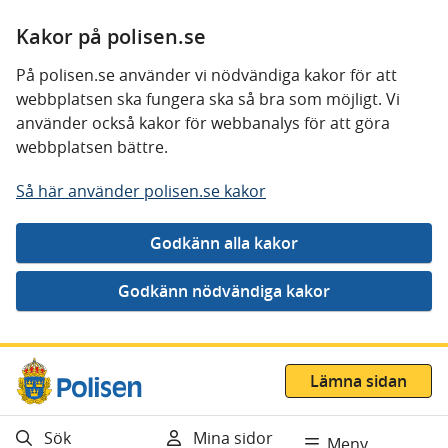
Kakor på polisen.se
På polisen.se använder vi nödvändiga kakor för att
webbplatsen ska fungera ska så bra som möjligt. Vi
använder också kakor för webbanalys för att göra
webbplatsen bättre.
Så här använder polisen.se kakor
Gå direkt till innehåll
Lämna sidan
Sök
Mina sidor
Meny