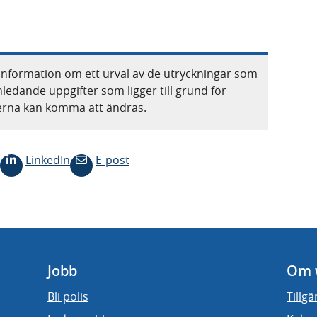
information om ett urval av de utryckningar som
nledande uppgifter som ligger till grund för
terna kan komma att ändras.
LinkedIn
E-post
Jobb
Om 
Bli polis
Tillg