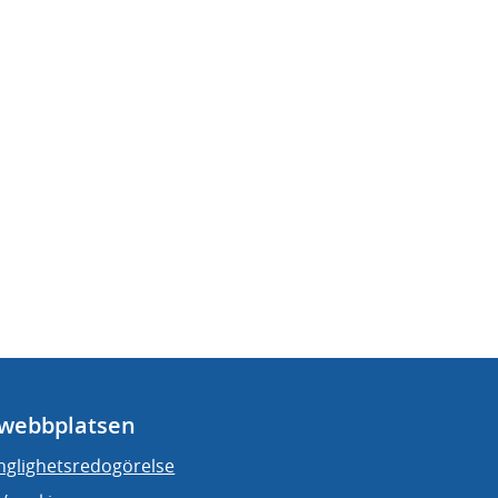
webbplatsen
änglighetsredogörelse