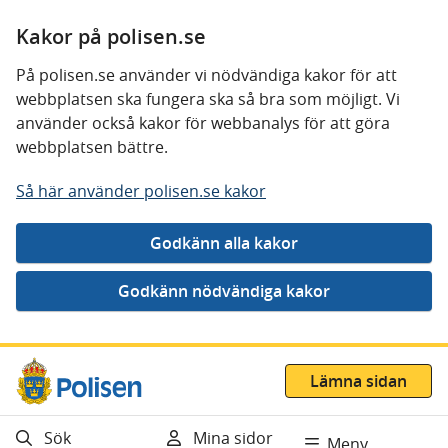
Kakor på polisen.se
På polisen.se använder vi nödvändiga kakor för att
webbplatsen ska fungera ska så bra som möjligt. Vi
använder också kakor för webbanalys för att göra
webbplatsen bättre.
Så här använder polisen.se kakor
Gå direkt till innehåll
Lämna sidan
Sök
Mina sidor
Meny