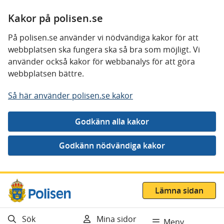
Kakor på polisen.se
På polisen.se använder vi nödvändiga kakor för att
webbplatsen ska fungera ska så bra som möjligt. Vi
använder också kakor för webbanalys för att göra
webbplatsen bättre.
Så här använder polisen.se kakor
Gå direkt till innehåll
Lämna sidan
Sök
Mina sidor
Meny