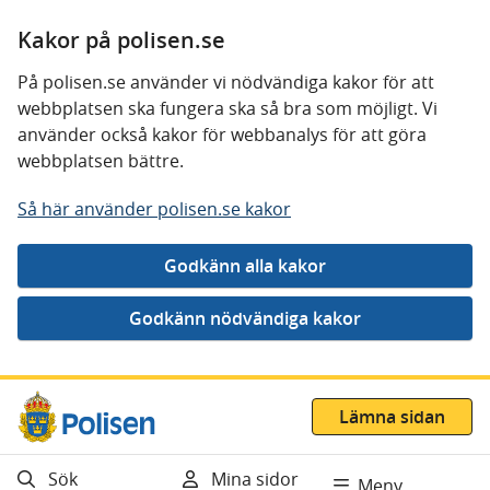
Kakor på polisen.se
På polisen.se använder vi nödvändiga kakor för att
webbplatsen ska fungera ska så bra som möjligt. Vi
använder också kakor för webbanalys för att göra
webbplatsen bättre.
Så här använder polisen.se kakor
Gå direkt till innehåll
Lämna sidan
Sök
Mina sidor
Meny