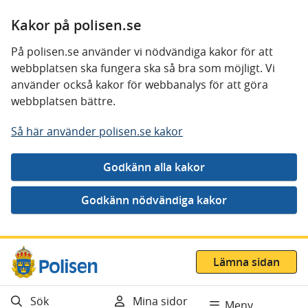
Kakor på polisen.se
På polisen.se använder vi nödvändiga kakor för att
webbplatsen ska fungera ska så bra som möjligt. Vi
använder också kakor för webbanalys för att göra
webbplatsen bättre.
Så här använder polisen.se kakor
Gå direkt till innehåll
Lämna sidan
Sök
Mina sidor
Meny