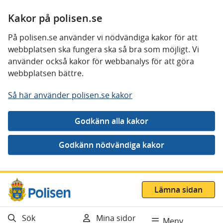
Kakor på polisen.se
På polisen.se använder vi nödvändiga kakor för att
webbplatsen ska fungera ska så bra som möjligt. Vi
använder också kakor för webbanalys för att göra
webbplatsen bättre.
Så här använder polisen.se kakor
Gå direkt till innehåll
Lämna sidan
Sök
Mina sidor
Meny