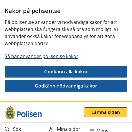
Kakor på polisen.se
På polisen.se använder vi nödvändiga kakor för att
webbplatsen ska fungera ska så bra som möjligt. Vi
använder också kakor för webbanalys för att göra
webbplatsen bättre.
Så här använder polisen.se kakor
Gå direkt till innehåll
Lämna sidan
Sök
Mina sidor
Meny