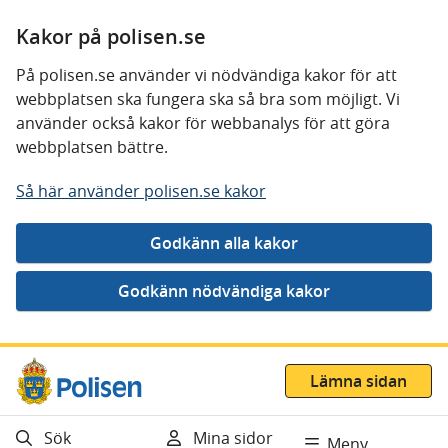
Kakor på polisen.se
På polisen.se använder vi nödvändiga kakor för att
webbplatsen ska fungera ska så bra som möjligt. Vi
använder också kakor för webbanalys för att göra
webbplatsen bättre.
Så här använder polisen.se kakor
Gå direkt till innehåll
Lämna sidan
Sök
Mina sidor
Meny