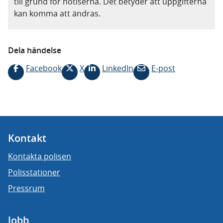
till grund för notiserna. Det betyder att uppgifterna
kan komma att ändras.
Dela händelse
Facebook
X
LinkedIn
E-post
Kontakt
Kontakta polisen
Polisstationer
Pressrum
Jobb